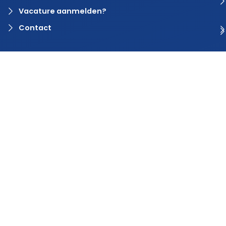
Vacature aanmelden?
Contact
© 2024 Rvaring. Alle rechten voorbehouden | Webdesign door
BlinqzMedia