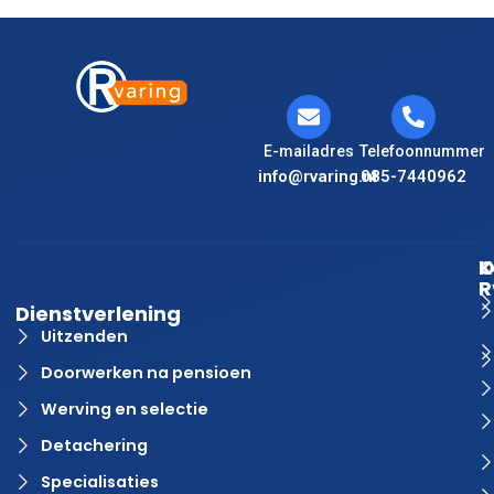
E-mailadres
Telefoonnummer
info@rvaring.nl
085-7440962
K
O
R
Dienstverlening
Uitzenden
Doorwerken na pensioen
Werving en selectie
Detachering
Specialisaties