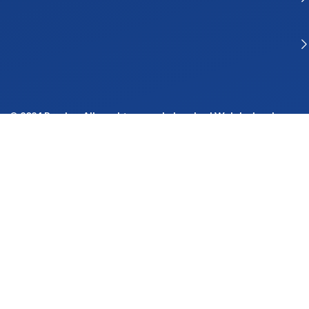
© 2024 Rvaring. Alle rechten voorbehouden | Webdesign door
BlinqzMedia