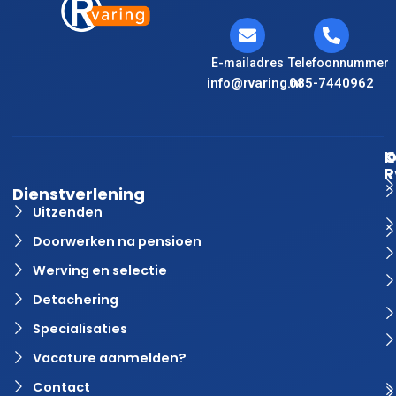
E-mailadres
Telefoonnummer
info@rvaring.nl
085-7440962
K
O
R
Dienstverlening
Uitzenden
Doorwerken na pensioen
Werving en selectie
Detachering
Specialisaties
Vacature aanmelden?
Contact