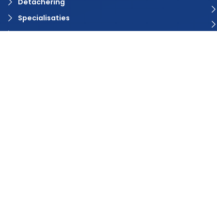
Detachering
Specialisaties
Vacature aanmelden?
Contact
© 2024 Rvaring. Alle rechten voorbehouden | Webdesign door
BlinqzMedia