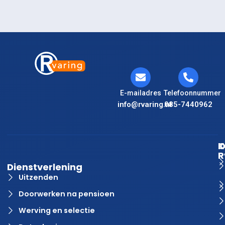
E-mailadres
Telefoonnummer
info@rvaring.nl
085-7440962
K
O
R
Dienstverlening
Uitzenden
Doorwerken na pensioen
Werving en selectie