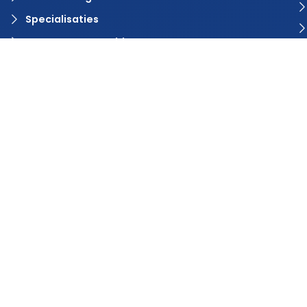
Specialisaties
Vacature aanmelden?
Contact
© 2024 Rvaring. Alle rechten voorbehouden | Webdesign door
BlinqzMedia