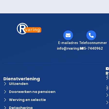
E-mailadres
Telefoonnummer
info@rvaring.nl
085-7440962
K
O
R
Dienstverlening
Uitzenden
Doorwerken na pensioen
Werving en selectie
Detachering