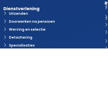
R
Dienstverlening
Uitzenden
Doorwerken na pensioen
Werving en selectie
Detachering
Specialisaties
Vacature aanmelden?
Contact
© 2024 Rvaring. Alle rechten voorbehouden | Webdesign door