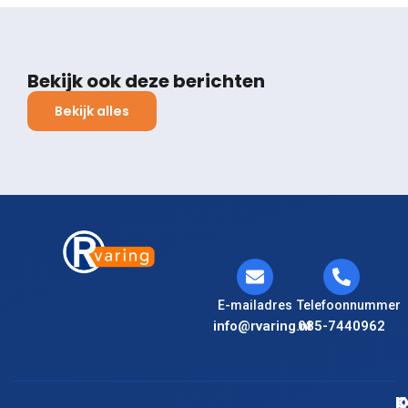
Bekijk ook deze berichten
Bekijk alles
E-mailadres
Telefoonnummer
info@rvaring.nl
085-7440962
K
O