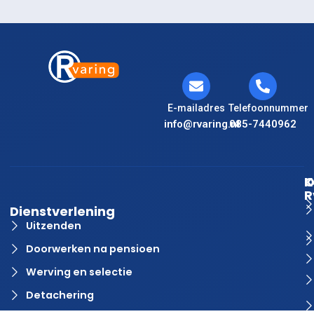
E-mailadres
Telefoonnummer
info@rvaring.nl
085-7440962
K
O
R
Dienstverlening
Uitzenden
Doorwerken na pensioen
Werving en selectie
Detachering