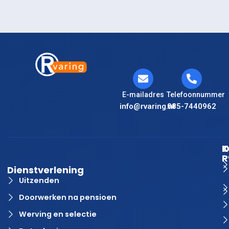
E-mailadres
Telefoonnummer
info@rvaring.nl
085-7440962
K
O
R
Dienstverlening
Uitzenden
Doorwerken na pensioen
Werving en selectie