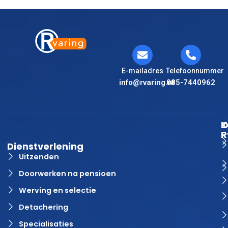
E-mailadres
Telefoonnummer
info@rvaring.nl
085-7440962
K
O
R
Dienstverlening
Uitzenden
Doorwerken na pensioen
Werving en selectie
Detachering
Specialisaties