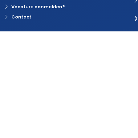
Vacature aanmelden?
Contact
© 2024 Rvaring. Alle rechten voorbehouden | Webdesign door
BlinqzMedia