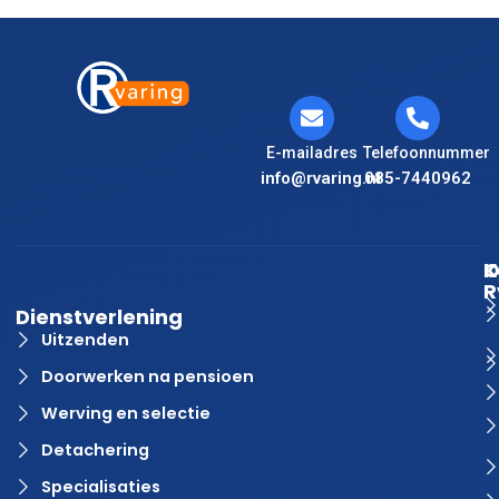
E-mailadres
Telefoonnummer
info@rvaring.nl
085-7440962
K
O
R
Dienstverlening
Uitzenden
Doorwerken na pensioen
Werving en selectie
Detachering
Specialisaties