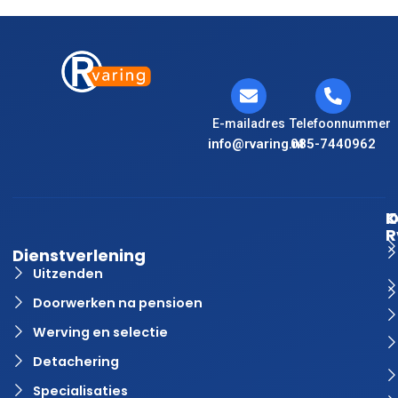
E-mailadres
Telefoonnummer
info@rvaring.nl
085-7440962
K
O
R
Dienstverlening
Uitzenden
Doorwerken na pensioen
Werving en selectie
Detachering
Specialisaties