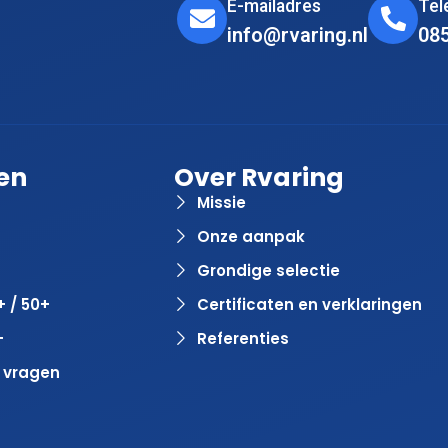
E-mailadres
Te
info@rvaring.nl
08
en
Over Rvaring
Missie
Onze aanpak
Grondige selectie
+ / 50+
Certificaten en verklaringen
+
Referenties
 vragen