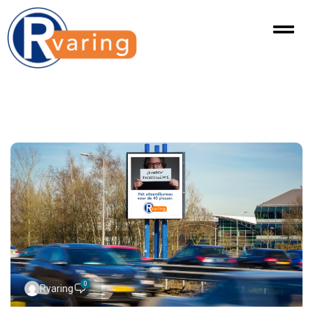
0
Rvaring