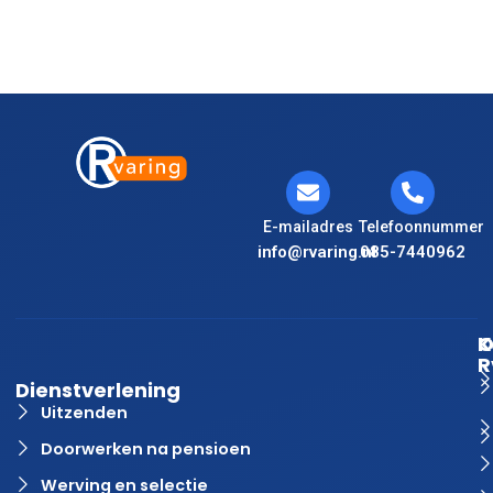
E-mailadres
Telefoonnummer
info@rvaring.nl
085-7440962
K
O
R
Dienstverlening
Uitzenden
Doorwerken na pensioen
Werving en selectie